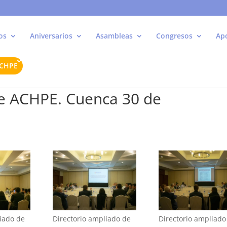
os
Aniversarios
Asambleas
Congresos
Ap
ACHPE
de ACHPE. Cuenca 30 de
liado de
Directorio ampliado de
Directorio ampliado