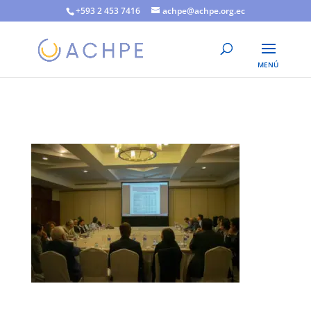
+593 2 453 7416
achpe@achpe.org.ec