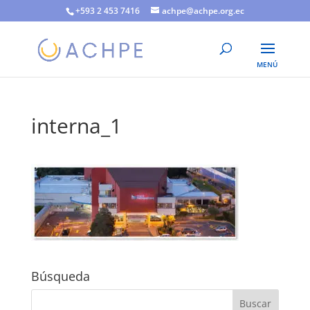
+593 2 453 7416
achpe@achpe.org.ec
interna_1
Búsqueda