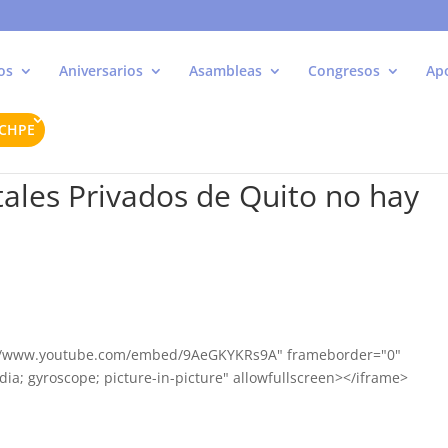
os
Aniversarios
Asambleas
Congresos
Ap
ACHPE
itales Privados de Quito no hay
s://www.youtube.com/embed/9AeGKYKRs9A" frameborder="0"
ia; gyroscope; picture-in-picture" allowfullscreen></iframe>