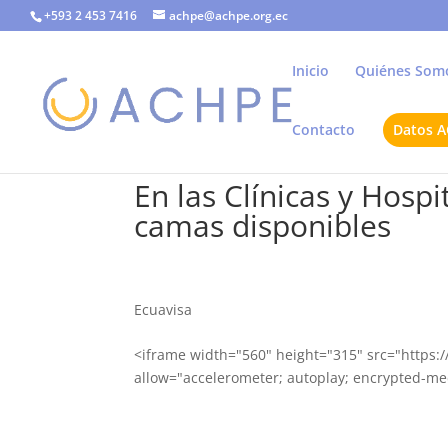
+593 2 453 7416
achpe@achpe.org.ec
Inicio
Quiénes Som
Contacto
Datos 
En las Clínicas y Hosp
camas disponibles
Ecuavisa
<iframe width="560" height="315" src="http
allow="accelerometer; autoplay; encrypted-med