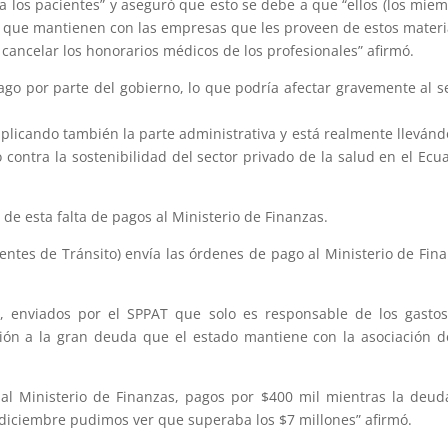
 los pacientes” y aseguró que esto se debe a que “ellos (los mie
 que mantienen con las empresas que les proveen de estos materi
cancelar los honorarios médicos de los profesionales” afirmó.
ago por parte del gobierno, lo que podría afectar gravemente al s
mplicando también la parte administrativa y está realmente lleván
 contra la sostenibilidad del sector privado de la salud en el Ecu
de esta falta de pagos al Ministerio de Finanzas.
entes de Tránsito) envía las órdenes de pago al Ministerio de Fin
, enviados por el SPPAT que solo es responsable de los gasto
ción a la gran deuda que el estado mantiene con la asociación 
l Ministerio de Finanzas, pagos por $400 mil mientras la deud
 diciembre pudimos ver que superaba los $7 millones” afirmó.