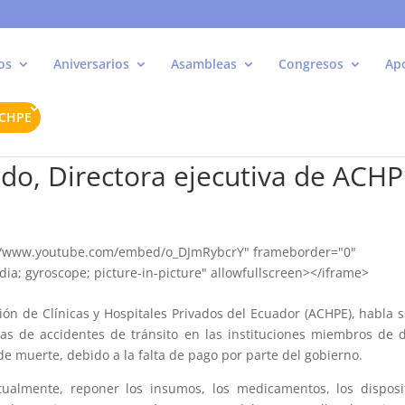
os
Aniversarios
Asambleas
Congresos
Ap
ACHPE
ado, Directora ejecutiva de ACH
s://www.youtube.com/embed/o_DJmRybcrY" frameborder="0"
ia; gyroscope; picture-in-picture" allowfullscreen></iframe>
ción de Clínicas y Hospitales Privados del Ecuador (ACHPE), habla 
mas de accidentes de tránsito en las instituciones miembros de 
de muerte, debido a la falta de pago por parte del gobierno.
ualmente, reponer los insumos, los medicamentos, los disposi