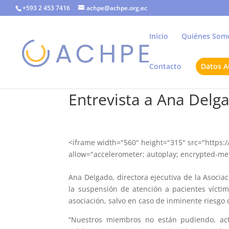
+593 2 453 7416
achpe@achpe.org.ec
Inicio
Quiénes Som
Contacto
Datos 
Entrevista a Ana Delg
<iframe width="560" height="315" src="http
allow="accelerometer; autoplay; encrypted-med
Ana Delgado, directora ejecutiva de la Asocia
la suspensión de atención a pacientes vícti
asociación, salvo en caso de inminente riesgo 
“Nuestros miembros no están pudiendo, act