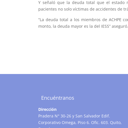
Y señaló que la deuda total que el estado m
pacientes no solo víctimas de accidentes de tr
“La deuda total a los miembros de ACHPE con
monto, la deuda mayor es la del IESS” aseguró
Encuéntranos
Dirección
Pradera N° 30-26 y San Salvador Edif.
Corporativo Omega, Piso 6. Ofic. 603. Quito,