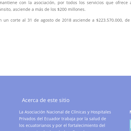
antiene con la asociación, por todos los servicios que ofrece 
ánsito, asciende a más de los $200 millones.
 un corte al 31 de agosto de 2018 asciende a $223.570.000, de
.
Acerca de este sitio
La Asociación Nacional de Clínicas y Hospitales
Privados del Ecuador trabaja por la salud de
los ecuatorianos y por el fortalecimiento del