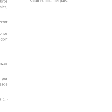
Salud Pública del país.
mbros
ales,
ector
donos
ador”
anzas
s por
desde
a (…)