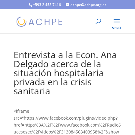
+593 2 453 7416
achpe@achpe.org.ec
Entrevista a la Econ. Ana
Delgado acerca de la
situación hospitalaria
privada en la crisis
sanitaria
<iframe
src="https://www.facebook.com/plugins/video.php?
href=https%3A%2F%2Fwww.facebook.com%2FRadioS
ucesosec%2Fvideos%2F313084563403958%2F&show_