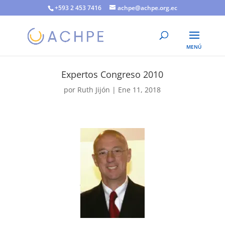
+593 2 453 7416
achpe@achpe.org.ec
Expertos Congreso 2010
por
Ruth Jijón
|
Ene 11, 2018