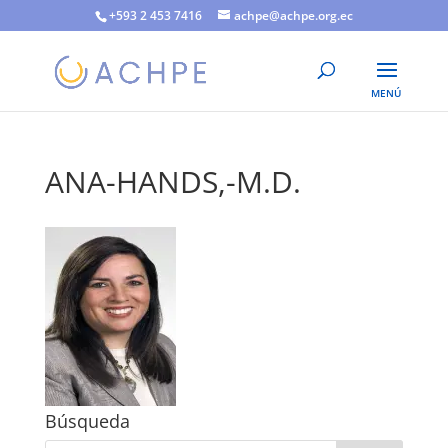
+593 2 453 7416
achpe@achpe.org.ec
ANA-HANDS,-M.D.
Búsqueda