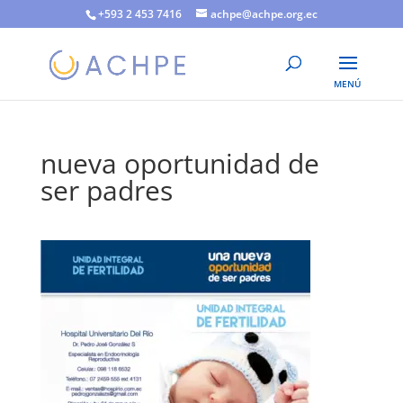
+593 2 453 7416
achpe@achpe.org.ec
nueva oportunidad de
ser padres