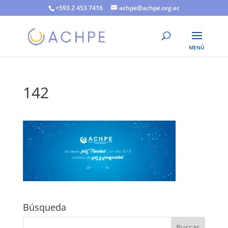
+593 2 453 7416
achpe@achpe.org.ec
142
Búsqueda