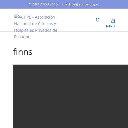
+593 2 453 7416
achpe@achpe.org.ec
finns