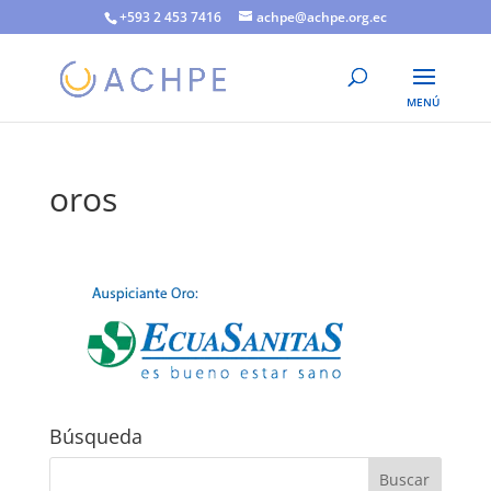
+593 2 453 7416
achpe@achpe.org.ec
oros
Búsqueda