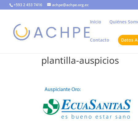
+593 2 453 7416
achpe@achpe.org.ec
Inicio
Quiénes Som
Contacto
Datos 
plantilla-auspicios