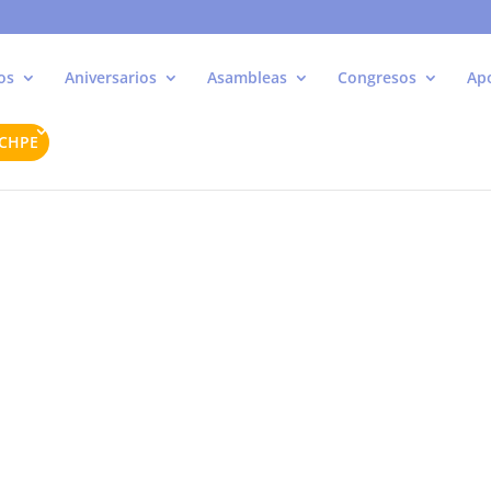
os
Aniversarios
Asambleas
Congresos
Ap
ACHPE