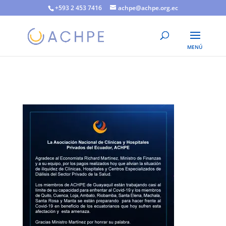
+593 2 453 7416
achpe@achpe.org.ec