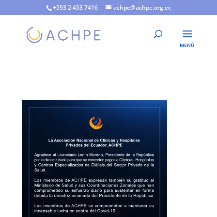
+593 2 453 7416
achpe@achpe.org.ec