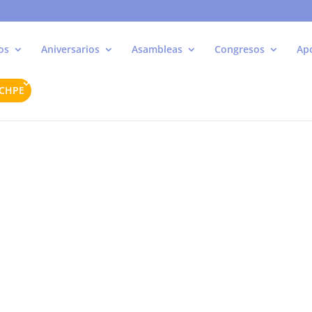
os
Aniversarios
Asambleas
Congresos
Ap
ACHPE