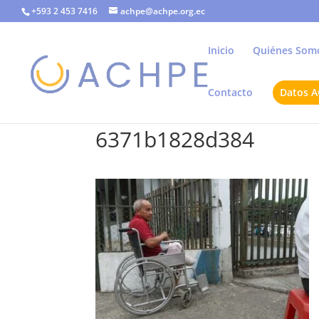
+593 2 453 7416
achpe@achpe.org.ec
Inicio
Quiénes Som
Contacto
Datos 
6371b1828d384