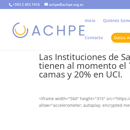
+593 2 453 7416
achpe@achpe.org.ec
Inicio
Quiénes Som
Contacto
Datos 
Las Instituciones de 
tienen al momento el 
camas y 20% en UCI.
<iframe width="560" height="315" src="htt
allow="accelerometer; autoplay; encrypted-med