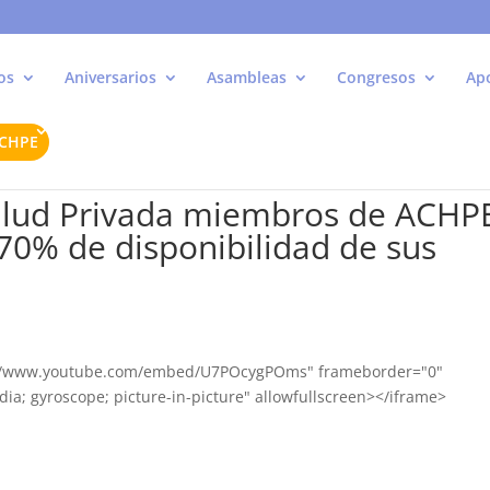
os
Aniversarios
Asambleas
Congresos
Ap
ACHPE
Salud Privada miembros de ACHP
70% de disponibilidad de sus
ps://www.youtube.com/embed/U7POcygPOms" frameborder="0"
ia; gyroscope; picture-in-picture" allowfullscreen></iframe>