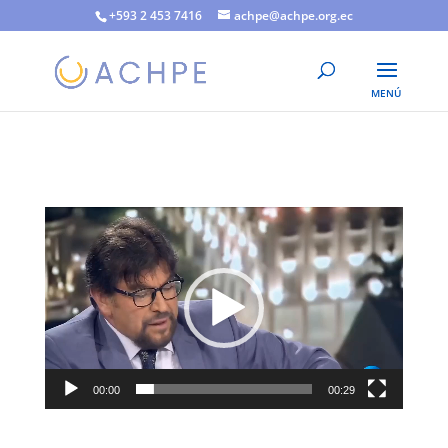
+593 2 453 7416
achpe@achpe.org.ec
Reproductor
de
vídeo
00:00
00:29