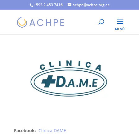
+593 2 453 7416
achpe@achpe.org.ec
Facebook:
Clínica DAME