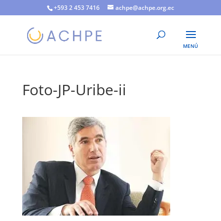
+593 2 453 7416
achpe@achpe.org.ec
Foto-JP-Uribe-ii