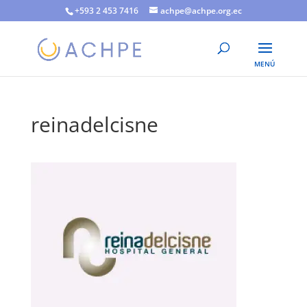
+593 2 453 7416
achpe@achpe.org.ec
reinadelcisne