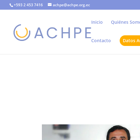
+593 2 453 7416
achpe@achpe.org.ec
Inicio
Quiénes Som
Contacto
Datos 