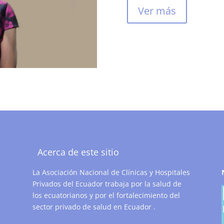
Ver más
Acerca de este sitio
La Asociación Nacional de Clínicas y Hospitales
Privados del Ecuador trabaja por la salud de
los ecuatorianos y por el fortalecimiento del
sector privado de salud en Ecuador .