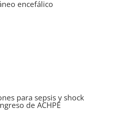
áneo encefálico
ones para sepsis y shock
Congreso de ACHPE