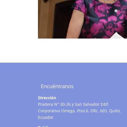
Encuéntranos
Dirección
Pradera N° 30-26 y San Salvador Edif.
Corporativo Omega, Piso 6. Ofic. 603. Quito,
Ecuador