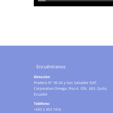
Encuéntranos
Dirección
Pradera N° 30-26 y San Salvador Edif.
Corporativo Omega, Piso 6. Ofic. 603. Quito,
Ecuador
Teléfono:
+593 2 453 7416