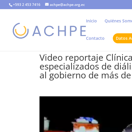
+593 2 453 7416
achpe@achpe.org.ec
Inicio
Quiénes Som
Contacto
Datos 
Video reportaje Clínic
especializados de diál
al gobierno de más de