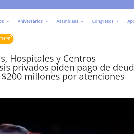
os
Aniversarios
Asambleas
Congresos
Ap
ACHPE
as, Hospitales y Centros
isis privados piden pago de deu
 $200 millones por atenciones