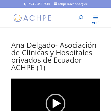
+593 2 453 7416
achpe@achpe.org.ec
Ana Delgado- Asociación
de Clínicas y Hospitales
privados de Ecuador
ACHPE (1)
Reproductor
de
vídeo