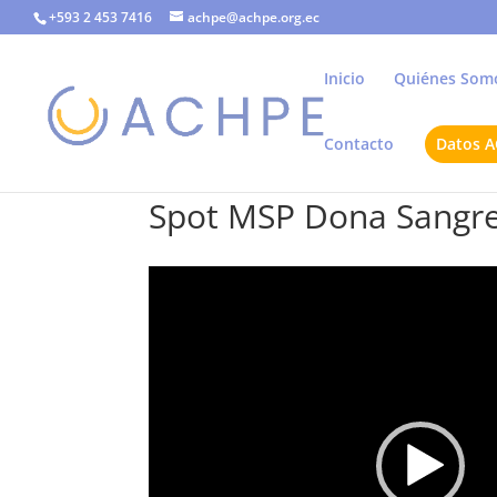
+593 2 453 7416
achpe@achpe.org.ec
Inicio
Quiénes Som
Contacto
Datos 
Spot MSP Dona Sangre y
Reproductor
de
vídeo