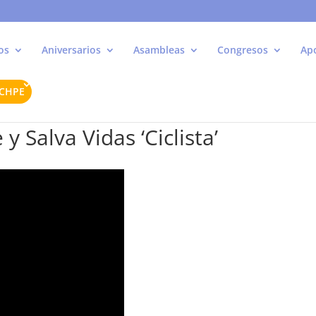
os
Aniversarios
Asambleas
Congresos
Ap
ACHPE
 Salva Vidas ‘Ciclista’