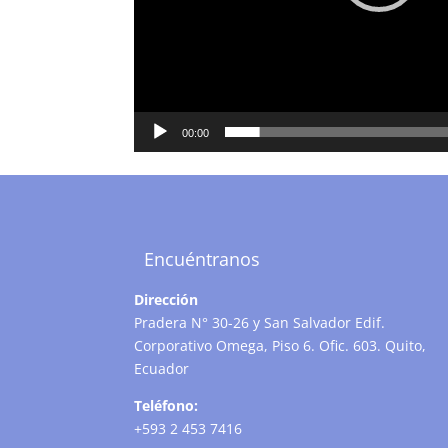
00:00
Encuéntranos
Dirección
Pradera N° 30-26 y San Salvador Edif.
Corporativo Omega, Piso 6. Ofic. 603. Quito,
Ecuador
Teléfono:
+593 2 453 7416