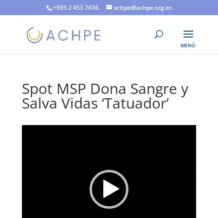
+593 2 453 7416
achpe@achpe.org.ec
Spot MSP Dona Sangre y
Salva Vidas ‘Tatuador’
Reproductor
de
vídeo