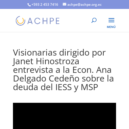
+593 2 453 7416
achpe@achpe.org.ec
Visionarias dirigido por
Janet Hinostroza
entrevista a la Econ. Ana
Delgado Cedeño sobre la
deuda del IESS y MSP