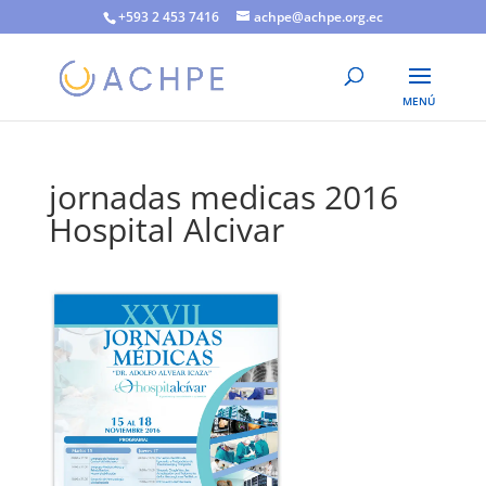
+593 2 453 7416
achpe@achpe.org.ec
jornadas medicas 2016
Hospital Alcivar